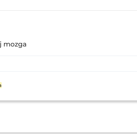
oj mozga
a