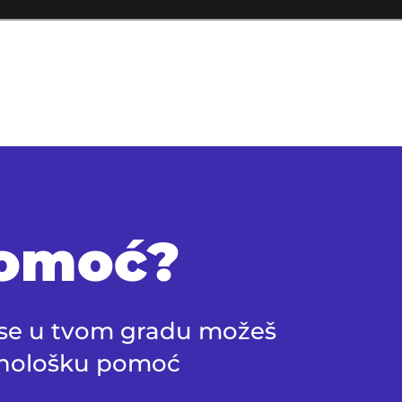
pomoć?
e se u tvom gradu možeš
sihološku pomoć