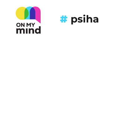
#
psiha
Registriraj 