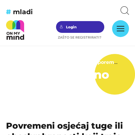
#
mladi
Login
ZAŠTO SE REGISTRIRATI?
Nauči prepoznati psihičke teškoće i poremećaje
Provjeri naučeno
Povremeni osjećaj tuge ili